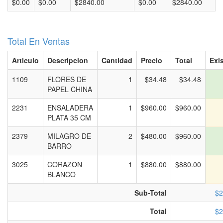
$0.00
$0.00
$2840.00
$0.00
$2840.00
Total En Ventas
Articulo
Descripcion
Cantidad
Precio
Total
Exi
1109
FLORES DE
1
$34.48
$34.48
PAPEL CHINA
2231
ENSALADERA
1
$960.00
$960.00
PLATA 35 CM
2379
MILAGRO DE
2
$480.00
$960.00
BARRO
3025
CORAZON
1
$880.00
$880.00
BLANCO
Sub-Total
$2
Total
$2